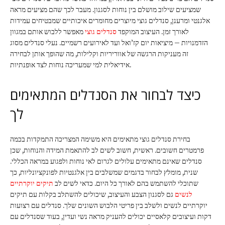
שמציעים שילוב מושלם בין נוחות לסגנון. מעבר לכך שהם מציעים מראה
אלגנטי ומרענן, סנדלים גוצי מיוצרים מחומרים איכותיים שמבטיחים עמידות
לאורך זמן. העיצוב המוקפד
סנדלים גוצי
מאפשר ללבוש אותם במגוון
הזדמנויות – מיציאות יום קז’ואל ועד לאירועים רשמיים. נעלי סנדלים מסוג
זה מעניקות הרגשה של אווריריות וקלילות, מה שהופך אותן לבחירה
אידיאלית למי שמעריכה נוחות לצד אופנתיות.
כיצד לבחור את הסנדלים המתאימים
לך
בחירת סנדלים גוצי מתאימים היא משימה המצריכה התמקדות בכמה
פרמטרים חשובים. ראשית, חשוב לשים לב להתאמת המידה והנוחות, שכן
סנדלים שאינם מתאימים עלולים לגרום לאי נוחות ולפגוע במראה הכללי.
שנית, מומלץ לבחור בדגמים שמשלבים בין אלגנטיות לפונקציונליות, כך
שתוכלי להשתמש בהם לאורך כל היום. כדאי לשים לב
תיקים יוקרתיים
לנשים
גם לסגנון הצבע והעיצוב, שיכולים להשתלב בקלות עם תיקים
יוקרתיים לנשים ולשלב בין פריטי הלבוש השונים שלך. סנדלים עם רצועות
דקות ועיצובים קלאסיים יכולים להעניק מראה נשי ועדין, בעוד שסנדלים עם