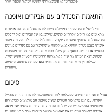
פלטפורמה או עיצוב מודרני יתאימו למראה אופנתי יותר.
התאמת הסנדלים עם אביזרים ואופנה
כדי להשלים את המראה המושלם, חשוב לשלב סנדלים גוצי עם אביזרים
מתאימים כמו תיקים יוקרתיים לנשים. שילוב נכון של אביזרים יכול להבליט
את הסנדלים ולהוסיף נגיעה של יוקרה ועיצוב לכל הופעה. לדוגמה, תיק מעור
איכותי בצבע ניטרלי יוסיף אלמנט קלאסי שישתלב היטב עם סנדלים בגוונים
טבעיים או בהירים. בנוסף, ניתן לשלב תכשיטים עדינים או חגורות מעוצבות
שמקיפות את המותן, מה שיחזק את מראה ההרמוניה והסטייל האישי שלך.
השילוב בין פריטים איכותיים ומעוצבים הוא המפתח להופעה מרשימה
וייחודית.
סיכום
סנדלים גוצי הם הבחירה המושלמת לנשים שמחפשות לשלב בין נוחות לסטייל
יוקרתי. עם דגש על איכות חומרים ועיצוב מוקפד, הם מתאימים לכל אירוע
ומבטיחים הופעה מרשימה. שילובם עם תיקים יוקרתיים לנשים יוצר מראה
אלגנטי ומושלם שמדגיש את האישיות והטעם הייחודי שלך. תראי מסוגננת