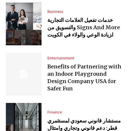
Business
خدمات تفعيل العلامات التجارية
والتسويق من Signs And More
لزيادة الوعي والولاء في الكويت
Entertainment
Benefits of Partnering with
an Indoor Playground
Design Company USA for
Safer Fun
Finance
مستشار قانوني سعودي لمستثمري
قطر: دعم قانوني وتجاري وامتثال