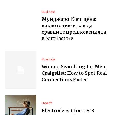
Business
Мунджаро 15 мг цена:
какво влияе и как да
сравните предложенията
в Nutriostore
Business
Women Searching for Men
Craigslist: How to Spot Real
Connections Faster
Health
Electrode Kit for tDCS