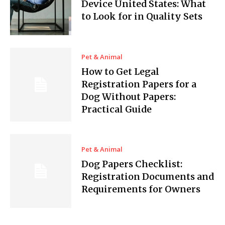
Device United States: What
to Look for in Quality Sets
Pet & Animal
How to Get Legal
Registration Papers for a
Dog Without Papers:
Practical Guide
Pet & Animal
Dog Papers Checklist:
Registration Documents and
Requirements for Owners