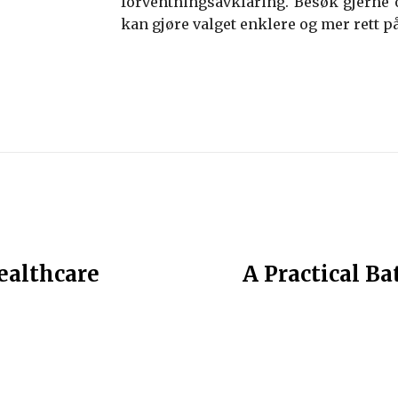
forventningsavklaring. Besøk gjerne 
kan gjøre valget enklere og mer rett på
healthcare
A Practical B