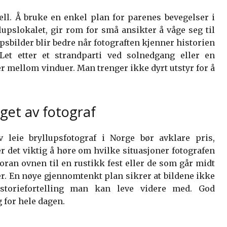
ell. Å bruke en enkel plan for parenes bevegelser i
lupslokalet, gir rom for små ansikter å våge seg til
upsbilder blir bedre når fotograften kjenner historien
Let etter et strandparti ved solnedgang eller en
er mellom vinduer. Man trenger ikke dyrt utstyr for å
get av fotograf
leie bryllupsfotograf i Norge bør avklare pris,
g er det viktig å høre om hvilke situasjoner fotografen
oran ovnen til en rustikk fest eller de som går midt
er. En nøye gjennomtenkt plan sikrer at bildene ikke
historiefortelling man kan leve videre med. God
 for hele dagen.