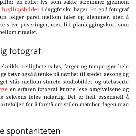
 spiller en rolle: lys som sakte strømmer gjennom
e bryllupsbilder
i duggfriske hager. En god fotograf
hun følger paret mellom taler og klemmer, uten å
ikke stive poseringer, men litt planleggingskort som
ellom ritualer.
tig fotograf
teknikk. Leilighetens lys, farger og tempo gjør hele
rge betyr også å tenke på nærhet til stedet, sesong og
get står mellom sturete studiobilder og utebaserte
rge
en erfaren fotograf kunne lese omgivelsene og
ke sekvens føles naturlig. Det er helt essensielt å
orteføljen for å forstå om stilen matcher dagen man
re spontaniteten