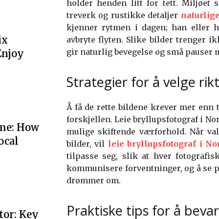
holder henden litt for tett. Miljøet
treverk og rustikke detaljer
naturlig
kjenner rytmen i dagen; han eller 
ix
avbryte flyten. Slike bilder trenger 
gir naturlig bevegelse og små pauser m
Enjoy
Strategier for å velge rik
Å få de rette bildene krever mer enn 
forskjellen. Leie bryllupsfotograf i No
me: How
mulige skiftende værforhold. Når val
ocal
bilder, vil
leie bryllupsfotograf i No
tilpasse seg, slik at hver fotografis
kommunisere forventninger, og å se p
drømmer om.
Praktiske tips for å beva
tor: Key