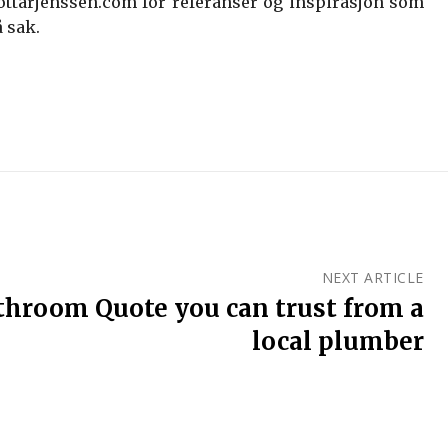
ottarjenssen.com for referanser og inspirasjon som
 sak.
NEXT ARTICLE
athroom Quote you can trust from a
local plumber