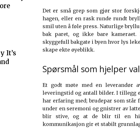
More
Det er små grep som gjør stor forskj
hagen, eller en rask runde rundt bryl
smil uten å føle press. Naturlige bryll
bak paret, og ikke bare kameraet. 
skyggefull bakgate i byen hvor lys lek
skape ekte øyeblikk.
 It’s
and
Spørsmål som hjelper val
Et godt møte med en leverandør av 
leveringstid og antall bilder. I tilleg
har erfaring med; brudepar som står f
under en seremoni og gnistrer av latt
blir stive, og at de blir til en 
kommunikasjon gir et stabilt grunnlag