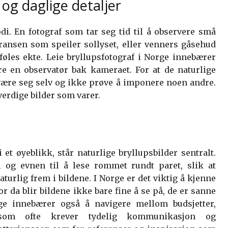
 og daglige detaljer
di. En fotograf som tar seg tid til å observere små
kransen som speiler sollyset, eller venners gåsehud
føles ekte. Leie bryllupsfotograf i Norge innebærer
are en observatør bak kameraet. For at de naturlige
ære seg selv og ikke prøve å imponere noen andre.
rdige bilder som varer.
et øyeblikk, står naturlige bryllupsbilder sentralt.
 og evnen til å lese rommet rundt paret, slik at
urlig frem i bildene. I Norge er det viktig å kjenne
for da blir bildene ikke bare fine å se på, de er sanne
rge innebærer også å navigere mellom budsjetter,
 som ofte krever tydelig kommunikasjon og